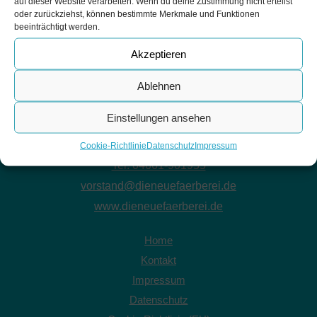
auf dieser Website verarbeiten. Wenn du deine Zustimmung nicht erteilst
oder zurückziehst, können bestimmte Merkmale und Funktionen
beeinträchtigt werden.
Akzeptieren
Ablehnen
Einstellungen ansehen
Neue Färberei Kulturhaus Niebüll e.V.
Deezbüller Straße 2 - 25899 Niebüll
Cookie-Richtlinie
Datenschutz
Impressum
Tel. 04661-901955
vorstand@dieneuefaerberei.de
www.dieneuefaerberei.de
Home
Kontakt
Impressum
Datenschutz