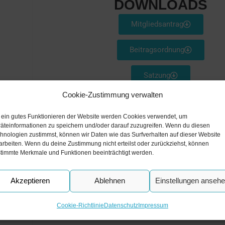
DOWNLOADS
Mitgliedsantrag
Beitragsordnung
Satzung
en,
Cookie-Zustimmung verwalten
 ein gutes Funktionieren der Website werden Cookies verwendet, um
ende
äteinformationen zu speichern und/oder darauf zuzugreifen. Wenn du diesen
en):
hnologien zustimmst, können wir Daten wie das Surfverhalten auf dieser Website
Wenn du die Arbeit des Vereins mit einer Spen
arbeiten. Wenn du deine Zustimmung nicht erteilst oder zurückziehst, können
timmte Merkmale und Funktionen beeinträchtigt werden.
möchtest, sagen wir ganz herzlich Dan
IBAN: DE53 2175 0000 0165 7293
Akzeptieren
Ablehnen
Einstellungen anseh
Cookie-Richtlinie
Datenschutz
Impressum