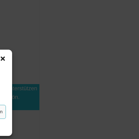
de unterstützen
keschön.
 93
en