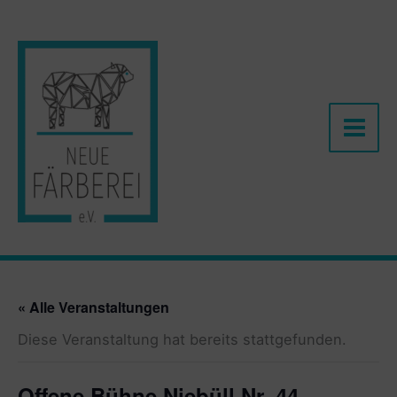
Zum
Inhalt
springen
« Alle Veranstaltungen
Diese Veranstaltung hat bereits stattgefunden.
Offene Bühne Niebüll Nr. 44