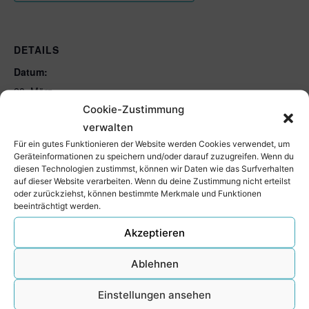
DETAILS
Datum:
28. März
Cookie-Zustimmung
Zeit:
verwalten
14:30 - 16:00
Für ein gutes Funktionieren der Website werden Cookies verwendet, um
Geräteinformationen zu speichern und/oder darauf zuzugreifen. Wenn du
diesen Technologien zustimmst, können wir Daten wie das Surfverhalten
VERANSTALTUNGSORT
auf dieser Website verarbeiten. Wenn du deine Zustimmung nicht erteilst
oder zurückziehst, können bestimmte Merkmale und Funktionen
Schulzentrum Niebüll
beeinträchtigt werden.
Akzeptieren
Das Superding 2026
NIEBÜLL SINGT
Ablehnen
Einstellungen ansehen