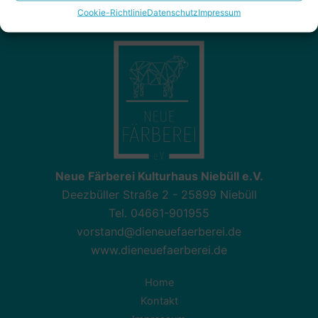
Cookie-Richtlinie
Datenschutz
Impressum
Neue Färberei Kulturhaus Niebüll e.V.
Deezbüller Straße 2 - 25899 Niebüll
Tel. 04661-901955
vorstand@dieneuefaerberei.de
www.dieneuefaerberei.de
Home
Kontakt