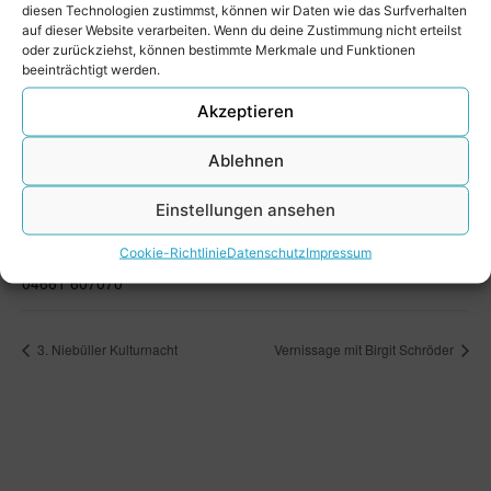
diesen Technologien zustimmst, können wir Daten wie das Surfverhalten
auf dieser Website verarbeiten. Wenn du deine Zustimmung nicht erteilst
oder zurückziehst, können bestimmte Merkmale und Funktionen
beeinträchtigt werden.
Akzeptieren
VERANSTALTUNGSORT
Ablehnen
Wilhelminen-Hospiz
Westersteig 2
Einstellungen ansehen
Niebüll
,
25899
Google Karte anzeigen
Telefon
Cookie-Richtlinie
Datenschutz
Impressum
04661 607070
3. Niebüller Kulturnacht
Vernissage mit Birgit Schröder