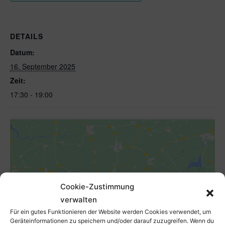
DETAILS
Datum:
16. September 2025
Zeit:
17:30 - 19:00
Cookie-Zustimmung
Klicke hier, um Marketing-Cookies zu
akzeptieren und diesen Inhalt zu aktivieren
verwalten
Für ein gutes Funktionieren der Website werden Cookies verwendet, um
Geräteinformationen zu speichern und/oder darauf zuzugreifen. Wenn du