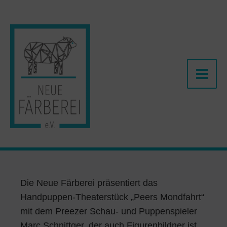
Zum
Inhalt
springen
Die Neue Färberei präsentiert das
Handpuppen-Theaterstück „Peers Mondfahrt“
mit dem Preezer Schau- und Puppenspieler
Marc Schnittger, der auch Figurenbildner ist.