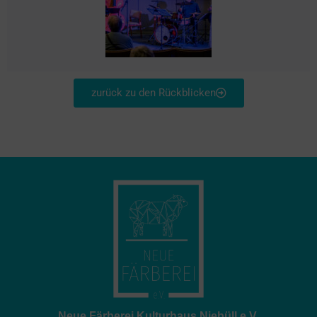
zurück zu den Rückblicken
Neue Färberei Kulturhaus Niebüll e.V.