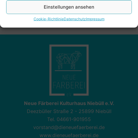
Einstellungen ansehen
Cookie-Richtlinie
Datenschutz
Impressum
Neue Färberei Kulturhaus Niebüll e.V.
Deezbüller Straße 2 - 25899 Niebüll
Tel. 04661-901955
vorstand@dieneuefaerberei.de
www.dieneuefaerberei.de