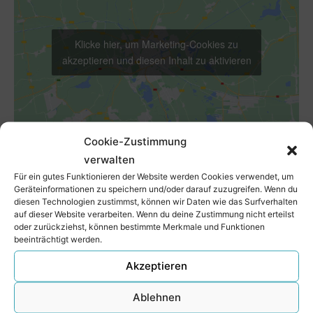
Klicke hier, um Marketing-Cookies zu
akzeptieren und diesen Inhalt zu aktivieren
Cookie-Zustimmung
verwalten
Für ein gutes Funktionieren der Website werden Cookies verwendet, um
VERANSTALTUNGSORT
Geräteinformationen zu speichern und/oder darauf zuzugreifen. Wenn du
diesen Technologien zustimmst, können wir Daten wie das Surfverhalten
Christuskirche Niebüll
auf dieser Website verarbeiten. Wenn du deine Zustimmung nicht erteilst
Friesische Str. 1-3
oder zurückziehst, können bestimmte Merkmale und Funktionen
beeinträchtigt werden.
Niebüll
,
25899
Google Karte anzeigen
Akzeptieren
Offene Lesebühne
Konzert-Lesung mit Stefanie Oeding & Live Band
Ablehnen