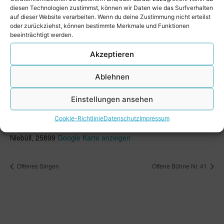
akzeptieren und diesen Inhalt zu aktivieren
diesen Technologien zustimmst, können wir Daten wie das Surfverhalten
auf dieser Website verarbeiten. Wenn du deine Zustimmung nicht erteilst
oder zurückziehst, können bestimmte Merkmale und Funktionen
beeinträchtigt werden.
Akzeptieren
Ablehnen
VERANSTALTUNGSORT
Einstellungen ansehen
Rathaussaal
Cookie-Richtlinie
Datenschutz
Impressum
Hauptstraße 44
Niebüll
,
25899
Google Karte anzeigen
Offenes Singen
Offene Bühne Nr. 41